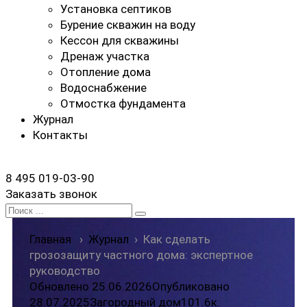
Установка септиков
Бурение скважин на воду
Кессон для скважины
Дренаж участка
Отопление дома
Водоснабжение
Отмостка фундамента
Журнал
Контакты
8 495 019-03-90
Заказать звонок
Search
for:
Главная
›
Журнал
›
Как сделать
грозозащиту частного дома: экспертное
руководство
Обновлено 25.06.2026
Опубликовано
28.07.2025
Загородный дом
10
1.6к.