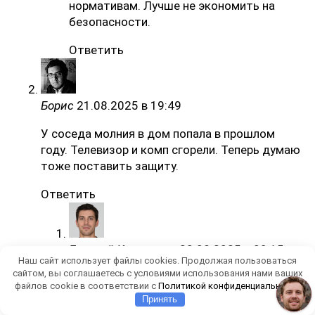
нормативам. Лучше не экономить на
безопасности.
Ответить
Борис
21.08.2025 в 19:49
У соседа молния в дом попала в прошлом
году. Телевизор и комп сгорели. Теперь думаю
тоже поставить защиту.
Ответить
Евгений Коновалов
22.08.2025 в 09:15
Наш сайт использует файлы cookies. Продолжая пользоваться
сайтом, вы соглашаетесь с условиями использования нами ваших
Борис, благодарим за комментарий!
файлов cookie в соответствии с
Политикой конфиденциальности
Действительно, профилактика обходится
Принять
дешевле ремонта.