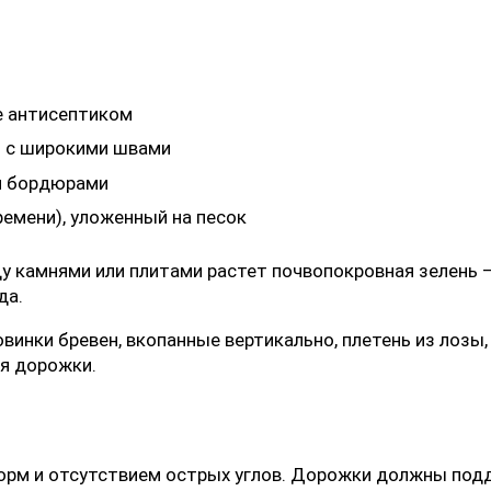
е антисептиком
) с широкими швами
и бордюрами
ремени), уложенный на песок
камнями или плитами растет почвопокровная зелень —
да.
инки бревен, вкопанные вертикально, плетень из лозы
я дорожки.
орм и отсутствием острых углов. Дорожки должны подд