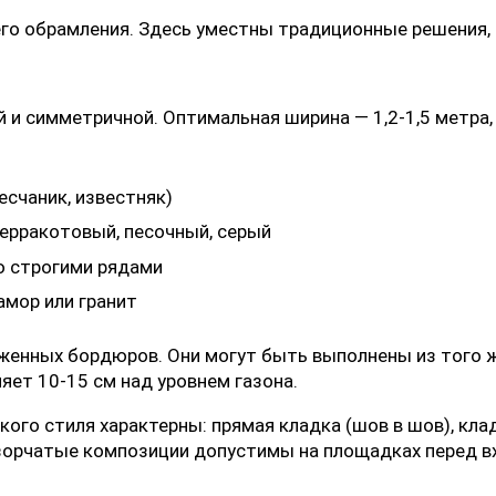
о обрамления. Здесь уместны традиционные решения, 
 и симметричной. Оптимальная ширина — 1,2-1,5 метра,
есчаник, известняк)
терракотовый, песочный, серый
ю строгими рядами
амор или гранит
женных бордюров. Они могут быть выполнены из того же
ет 10-15 см над уровнем газона.
кого стиля характерны: прямая кладка (шов в шов), кла
зорчатые композиции допустимы на площадках перед в