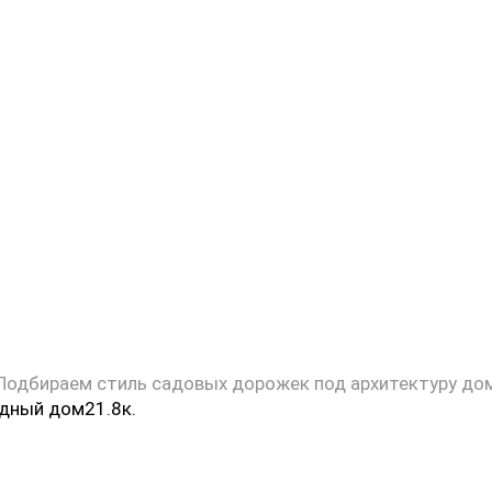
 Подбираем стиль садовых дорожек под архитектуру до
одный дом
2
1.8к.