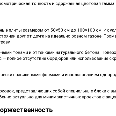
геометрическая точность и сдержанная цветовая гамма
ые плиты размером от 50×50 см до 100×100 см. Их у
тоянии друг от друга на идеально ровном газоне. Про
раву.
рными тонами и оттенками натурального бетона. Поверх
с — полное отсутствие бордюров или использование ск
ески правильными формами и использованием однород
рковок, представляющих собой специальные блоки с вы
обенно актуально для минималистичных проектов с акц
торжественность