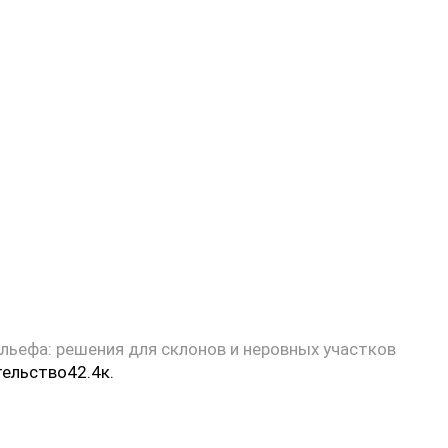
ьефа: решения для склонов и неровных участков
тельство
4
2.4к.