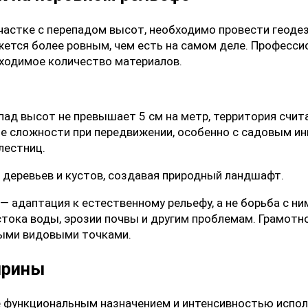
частке с перепадом высот, необходимо провести геодез
ажется более ровным, чем есть на самом деле. Професс
бходимое количество материалов.
пад высот не превышает 5 см на метр, территория счита
е сложности при передвижении, особенно с садовым ин
лестниц.
деревьев и кустов, создавая природный ландшафт.
— адаптация к естественному рельефу, а не борьба с н
стока воды, эрозии почвы и другим проблемам. Грамот
ыми видовыми точками.
ирины
 функциональным назначением и интенсивностью исполь