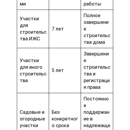
ми
работы
Полное
Участки
завершени
для
7 лет
е
строительс
строительс
тва ИЖС
тва дома
Завершени
Участки
е
для иного
строительс
5 лет
строительс
тва и
тва
регистраци
я права
Постоянно
е
Садовые и
Без
поддержан
огородные
конкретног
ие в
участки
о срока
надлежаще