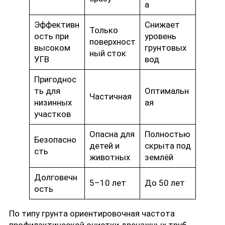
а
Эффективн
Снижает
Только
ость при
уровень
поверхност
высоком
грунтовых
ный сток
УГВ
вод
Пригоднос
ть для
Оптимальн
Частичная
низинных
ая
участков
Опасна для
Полностью
Безопасно
детей и
скрыта под
сть
животных
землёй
Долговечн
5–10 лет
До 50 лет
ость
По типу грунта ориентировочная частота