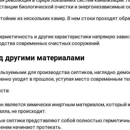
станции биологической очистки
и энергонезависимые се
тойник из нескольких камер. В нем стоки проходят обр
герметичность и другие характеристики напрямую зави
одства современных очистных сооружений.
д другими материалами
ользуемыми для производства септиков, наглядно дем
енно уходят в прошлое, уступая место современным т
ств:
н является химически инертным материалом, который им
лла, не происходит.
е септики представляют собой полностью герметичные
енем начинают протекать.