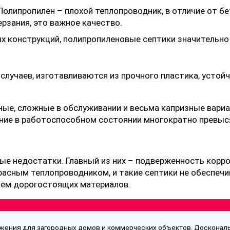
олипропилен – плохой теплопроводник, в отличие от бе
рзания, это важное качество.
 конструкций, полипропиленовые септики значительно 
лучаев, изготавливаются из прочного пластика, устой
ые, сложные в обслуживании и весьма капризные вариа
ние в работоспособном состоянии многократно превыс
 недостатки. Главный из них – подверженность корроз
красным теплопроводником, и такие септики не обеспеч
ием дорогостоящих материалов.
бжения для загородных домов и коммерческих объектов. Доскональ