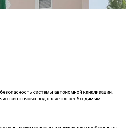
 безопасность системы автономной канализации.
очистки сточных вод является необходимым
На смену негерметичным конструкциям из бетонных