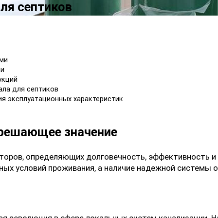
ля септиков
ми
ти
укций
ала для септиков
я эксплуатационных характеристик
 решающее значение
кторов, определяющих долговечность, эффективность и
ых условий проживания, а наличие надежной системы 
ая революция в сфере локальных систем канализации. 