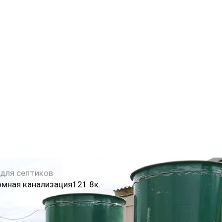
 для септиков
мная канализация
12
1.8к.