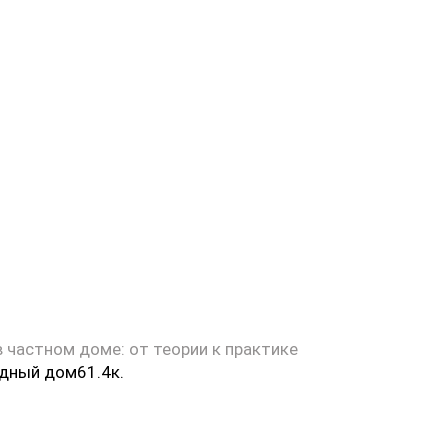
 частном доме: от теории к практике
одный дом
6
1.4к.