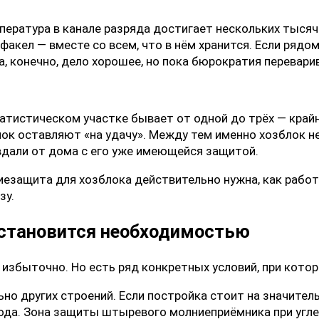
мпература в канале разряда достигает нескольких тысяч 
акел — вместе со всем, что в нём хранится. Если рядом
, конечно, дело хорошее, но пока бюрократия перевари
татистическом участке бывает от одной до трёх — кра
ок оставляют «на удачу». Между тем именно хозблок н
вдали от дома с его уже имеющейся защитой.
ниезащита для хозблока действительно нужна, как рабо
зу.
 становится необходимостью
избыточно. Но есть ряд конкретных условий, при кото
о других строений. Если постройка стоит на значительн
а. Зона защиты штыревого молниеприёмника при угле к