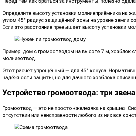
Перед тем как браться за инструменты, полезно сдела
Определите высоту установки молниеприёмника на жил
углом 45° радиус защищённой зоны на уровне земли с
Если это расстояние превышает высоту установки мо
Пример: дом с громоотводом на высоте 7 м, хозблок с
молниеотвод.
Этот расчёт упрощённый — для 45° конуса. Норматив
надёжности защиты, но для дачного хозблока описанн
Устройство громоотвода: три звена
Громоотвод — это не просто «железяка на крыше». Си
отсутствии или неисправности любого из них вся конс