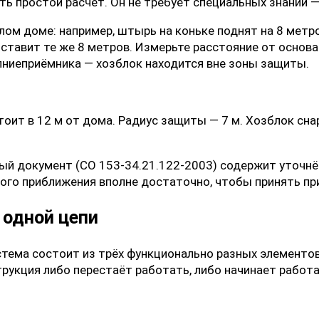
ть простой расчёт. Он не требует специальных знаний 
ом доме: например, штырь на коньке поднят на 8 метр
оставит те же 8 метров. Измерьте расстояние от основ
лниеприёмника — хозблок находится вне зоны защиты.
тоит в 12 м от дома. Радиус защиты — 7 м. Хозблок сн
ный документ (СО 153-34.21.122-2003) содержит уточн
ого приближения вполне достаточно, чтобы принять пр
 одной цепи
стема состоит из трёх функционально разных элементов
трукция либо перестаёт работать, либо начинает работа