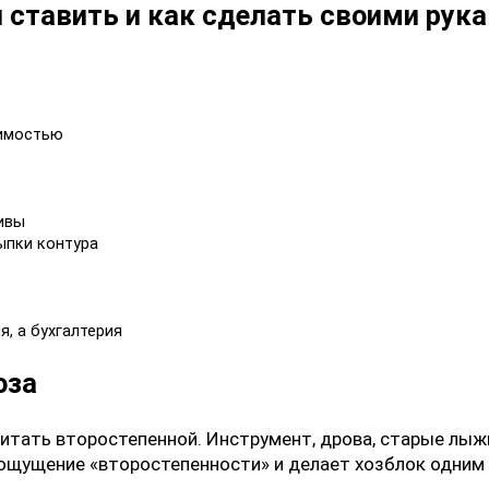
 ставить и как сделать своими рук
димостью
ивы
ыпки контура
, а бухгалтерия
оза
тать второстепенной. Инструмент, дрова, старые лыжи,
о ощущение «второстепенности» и делает хозблок одним