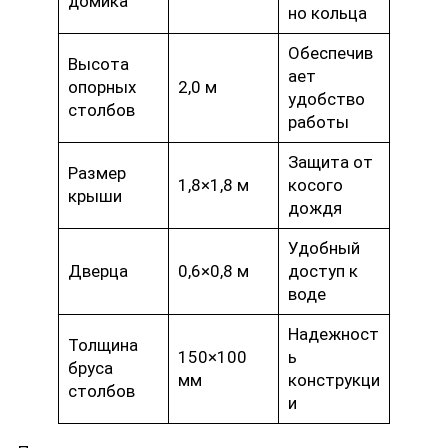
домика
но кольца
Обеспечив
Высота
ает
опорных
2,0 м
удобство
столбов
работы
Защита от
Размер
1,8×1,8 м
косого
крыши
дождя
Удобный
Дверца
0,6×0,8 м
доступ к
воде
Надежност
Толщина
150×100
ь
бруса
мм
конструкци
столбов
и