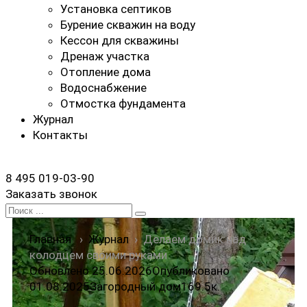
Установка септиков
Бурение скважин на воду
Кессон для скважины
Дренаж участка
Отопление дома
Водоснабжение
Отмостка фундамента
Журнал
Контакты
8 495 019-03-90
Заказать звонок
Search
for:
Главная
›
Журнал
›
Делаем домик над
колодцем своими руками
Обновлено 25.06.2026
Опубликовано
01.08.2025
Загородный дом
16
9.5к.