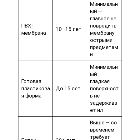
Минимальн
ый —
главное не
ПВХ-
повредить
10–15 лет
мембрана
мембрану
острыми
предметам
и
Минимальн
ый —
Готовая
гладкая
пластикова
До 15 лет
поверхност
я форма
ь не
задержива
ет ил
Выше — со
временем
требует