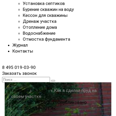
Установка септиков
Бурение скважин на воду
Кессон для скважины
Дренаж участка
Отопление дома
Водоснабжение
Отмостка фундамента
Журнал
Контакты
8 495 019-03-90
Заказать звонок
Search
for:
Главная
›
Журнал
›
Как я сделал пруд на
своем участке
Обновлено 29.06.2026
Опубликовано
17.08.2024
Дача
0
1.4к.