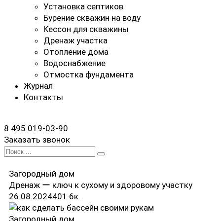
Установка септиков
Бурение скважин на воду
Кессон для скважины
Дренаж участка
Отопление дома
Водоснабжение
Отмостка фундамента
Журнал
Контакты
8 495 019-03-90
Заказать звонок
Search
for:
Загородный дом
Журнал
Дренаж ー ключ к сухому и здоровому участку
26.08.2024
40
1.6к.
Загородный дом