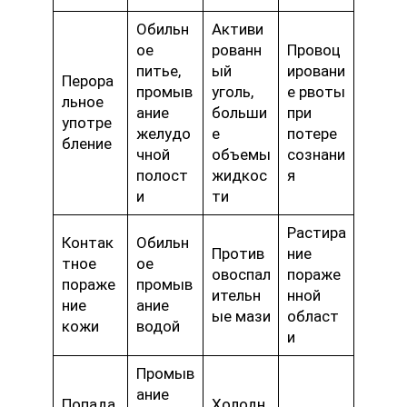
Обильн
Активи
ое
рованн
Провоц
питье,
ый
ировани
Перора
промыв
уголь,
е рвоты
льное
ание
больши
при
употре
желудо
е
потере
бление
чной
объемы
сознани
полост
жидкос
я
и
ти
Растира
Контак
Обильн
Против
ние
тное
ое
овоспал
пораже
пораже
промыв
ительн
нной
ние
ание
ые мази
област
кожи
водой
и
Промыв
ание
Попада
Холодн