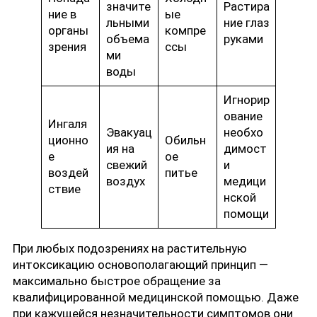
значите
Растира
ние в
ые
льными
ние глаз
органы
компре
объема
руками
зрения
ссы
ми
воды
Игнорир
ование
Ингаля
Эвакуац
необхо
ционно
Обильн
ия на
димост
е
ое
свежий
и
воздей
питье
воздух
медици
ствие
нской
помощи
При любых подозрениях на растительную
интоксикацию основополагающий принцип —
максимально быстрое обращение за
квалифицированной медицинской помощью. Даже
при кажущейся незначительности симптомов они