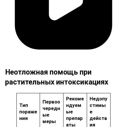
Неотложная помощь при
растительных интоксикациях
Рекоме
Недопу
Первоо
Тип
ндуем
стимы
чередн
пораже
ые
е
ые
ния
препар
действ
меры
аты
ия