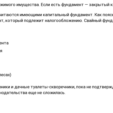
имого имущества. Если есть фундамент — закрытый кон
читаются имеющими капитальный фундамент. Как поясняе
мент, который подлежит налогообложению. Свайный фун
ента
ия
лесах)
рники и дачные туалеты-скворечники, пока не подтверж
нодательства еще не сложилась.